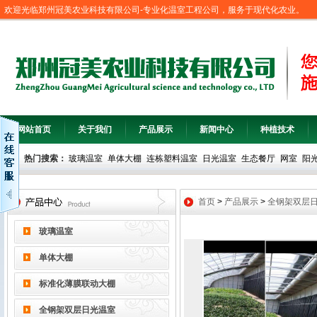
欢迎光临郑州冠美农业科技有限公司-专业化温室工程公司，服务于现代化农业。
网站首页
关于我们
产品展示
新闻中心
种植技术
热门搜索：
玻璃温室
单体大棚
连栋塑料温室
日光温室
生态餐厅
网室
阳
首页
>
产品展示
>
全钢架双层
玻璃温室
单体大棚
标准化薄膜联动大棚
全钢架双层日光温室